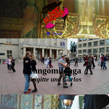
Presse
Tangomilonga
Brigitte und Carlos