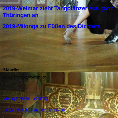
2019-Weimar zieht Tangotänzer aus ganz
Thüringen an
2019-Milonga zu Füßen des Dichters
Aktuelles
Keine Einträge vorhanden.
M
ilonga Jeden Sonntag
Tango Kurs für Beginner Montags