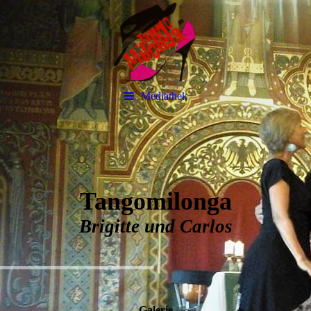
Mediathek
Tangomilonga
Brigitte und Carlos
Galerie