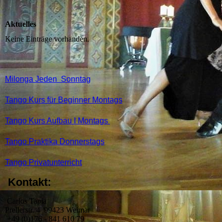
Aktuelles
Keine Einträge vorhanden.
M
ilonga Jeden Sonntag
Tango Kurs für Beginner Montags
Tango Kurs Aufbau I Montags
Tango Praktika
Donnerstags
Tango Privatunterricht
Kontakt:
Carlos Tapia
Prellerstr. 4 99423 Weimar
+49 (0)176 - 841 610 79